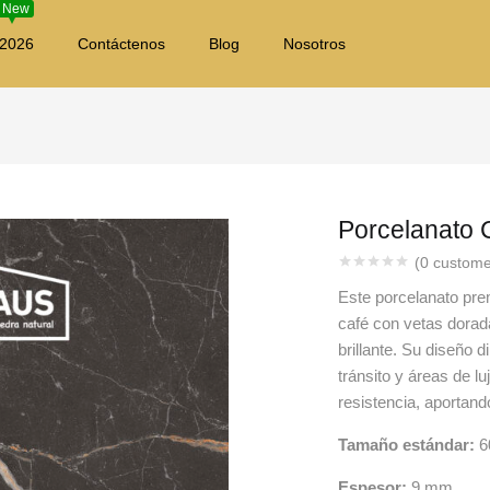
New
 2026
Contáctenos
Blog
Nosotros
Porcelanato C
(
0
custome
Este porcelanato pre
café con vetas dorada
brillante. Su diseño d
tránsito y áreas de l
resistencia, aportand
Tamaño estándar:
6
Espesor:
9 mm.