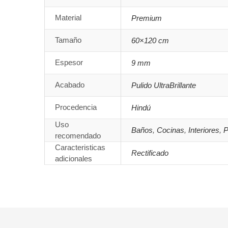
Material
Premium
Tamaño
60×120 cm
Espesor
9 mm
Acabado
Pulido UltraBrillante
Procedencia
Hindú
Uso
Baños
,
Cocinas
,
Interiores
,
P
recomendado
Caracteristicas
Rectificado
adicionales