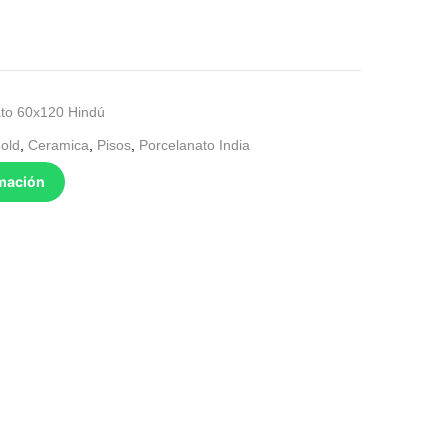
.
to 60x120 Hindú
old
,
Ceramica
,
Pisos
,
Porcelanato India
rmación